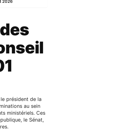
et 2026
 des
onseil
01
 le président de la
minations au sein
ts ministériels. Ces
ublique, le Sénat,
res.