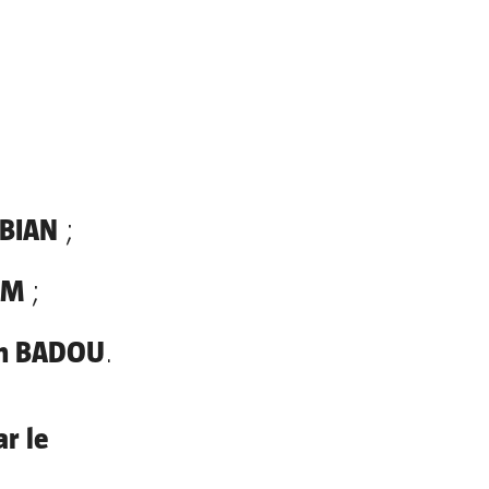
GBIAN
;
AM
;
in BADOU
.
r le