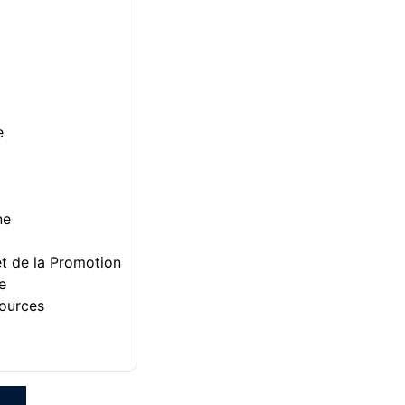
e
ne
et de la Promotion
e
sources