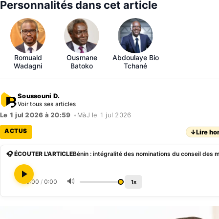
Personnalités dans cet article
Romuald
Ousmane
Abdoulaye Bio
Wadagni
Batoko
Tchané
Soussouni D.
Voir tous ses articles
Le 1 jul 2026 à 20:59
•
MàJ le 1 jul 2026
ACTUS
↓
Lire ho
🎧 ÉCOUTER L'ARTICLE
🔊
0:00
/
0:00
1x