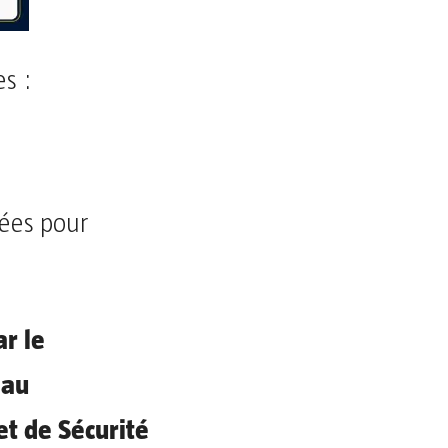
s :
nées pour
r le
 au
t de Sécurité