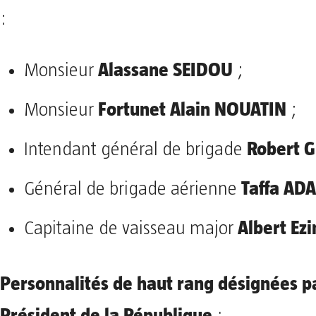
:
Alassane SEIDOU
Monsieur
;
Fortunet Alain NOUATIN
Monsieur
;
Robert 
Intendant général de brigade
Taffa AD
Général de brigade aérienne
Albert Ez
Capitaine de vaisseau major
Personnalités de haut rang désignées pa
Président de la République
: