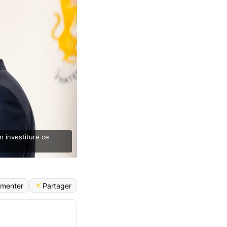
n investiture ce
Partager
menter