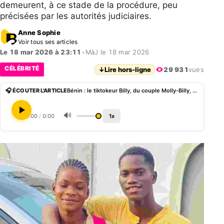
demeurent, à ce stade de la procédure, peu
précisées par les autorités judiciaires.
Anne Sophie
Voir tous ses articles
Le 18 mar 2026 à 23:11
•
MàJ le 18 mar 2026
CÉLÉBRITÉ
↓
Lire hors-ligne
29 931
vues
🎧 ÉCOUTER L'ARTICLE
Bénin : le tiktokeur Billy, du couple Molly-Billy, placé sous mandat de dépôt par la CRIET
🔊
0:00
/
0:00
1x