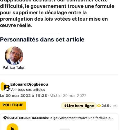
difficulté, le gouvernement trouve une formule
pour supprimer le décalage entre la
promulgation des lois votées et leur mise en
œuvre réelle
.
Personnalités dans cet article
Patrice Talon
Edouard Djogbénou
Voir tous ses articles
Le 30 mar 2022 à 15:28
•
MàJ le 30 mar 2022
POLITIQUE
↓
Lire hors-ligne
249
vues
🎧 ÉCOUTER L'ARTICLE
Bénin: le gouvernement trouve une formule pour rendre immédiatement applicable les lois votées au parlement