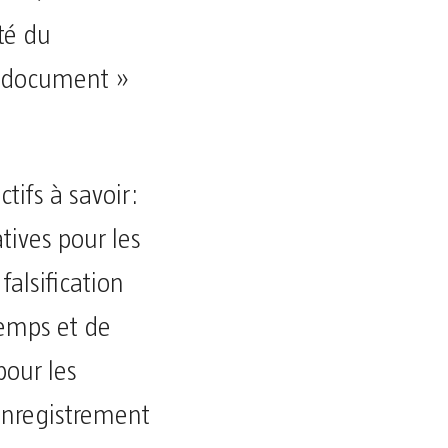
té du
n document »
tifs à savoir:
tives pour les
falsification
temps et de
pour les
’enregistrement