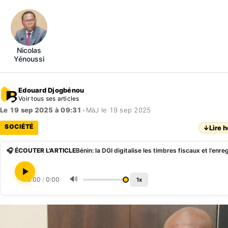
Nicolas
Yénoussi
Edouard Djogbénou
Voir tous ses articles
Le 19 sep 2025 à 09:31
•
MàJ le 19 sep 2025
SOCIÉTÉ
↓
Lire h
🎧 ÉCOUTER L'ARTICLE
Bénin: la DGI digitalise les timbres fiscaux et l’en
🔊
0:00
/
0:00
1x