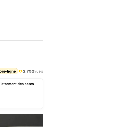
ors-ligne
2 792
vues
registrement des actes