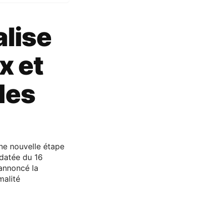
alise
x et
des
ne nouvelle étape
 datée du 16
 annoncé la
malité