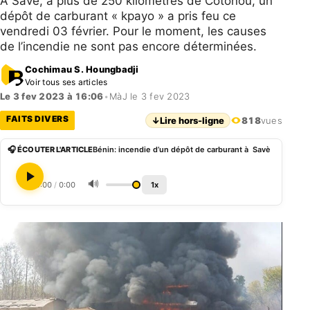
A Savè, à plus de 250 kilomètres de Cotonou, un
dépôt de carburant « kpayo » a pris feu ce
vendredi 03 février. Pour le moment, les causes
de l’incendie ne sont pas encore déterminées.
Cochimau S. Houngbadji
Voir tous ses articles
Le 3 fev 2023 à 16:06
•
MàJ le 3 fev 2023
FAITS DIVERS
↓
Lire hors-ligne
818
vues
🎧 ÉCOUTER L'ARTICLE
Bénin: incendie d’un dépôt de carburant à Savè
🔊
0:00
/
0:00
1x