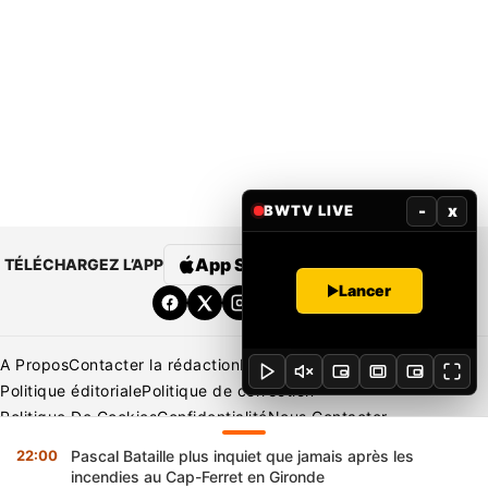
-
x
BWTV LIVE
App Store
Google Play
TÉLÉCHARGEZ L’APP
Lancer
A Propos
Contacter la rédaction
Rédaction
Mentions légales
Politique éditoriale
Politique de correction
Politique De Cookies
Confidentialité
Nous Contacter
Applications
BeNews | France
BeNews | Ivoire
22:00
Pascal Bataille plus inquiet que jamais après les
Copyright © 2026 BENIN WEB TV | Tous Droits Réservés
incendies au Cap-Ferret en Gironde