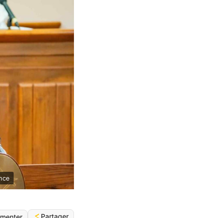
ence
Partager
menter