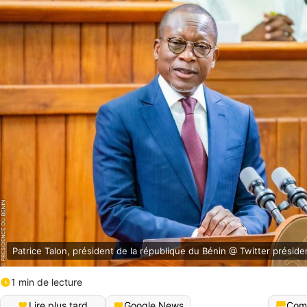
Patrice Talon, président de la république du Bénin @ Twitter présid
1 min de lecture
Lire plus tard
Google News
Com