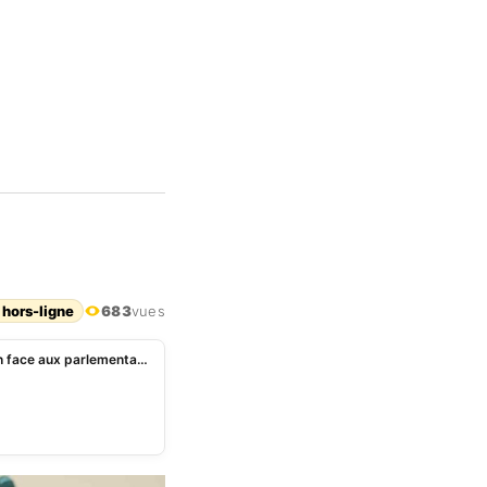
 hors-ligne
683
vues
Bénin – Discours sur l’état de la nation: Patrice Talon face aux parlementaires le 21 décembre 2023