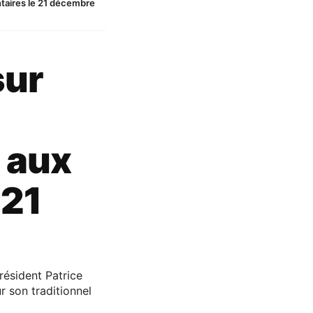
entaires le 21 décembre
sur
e aux
 21
ésident Patrice
r son traditionnel