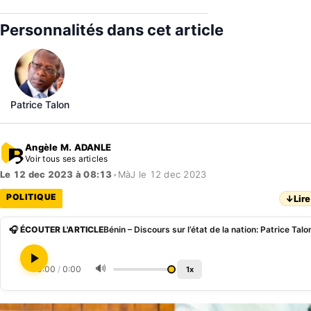
Personnalités dans cet article
Patrice Talon
Angèle M. ADANLE
Voir tous ses articles
Le 12 dec 2023 à 08:13
•
MàJ le 12 dec 2023
POLITIQUE
↓
Lire
🎧 ÉCOUTER L'ARTICLE
🔊
0:00
/
0:00
1x