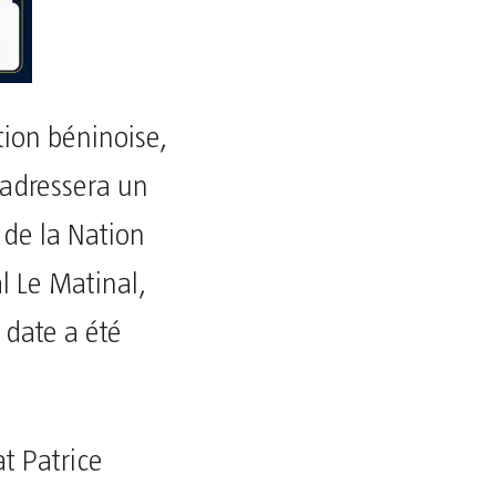
tion béninoise,
n adressera un
 de la Nation
l Le Matinal,
 date a été
at Patrice