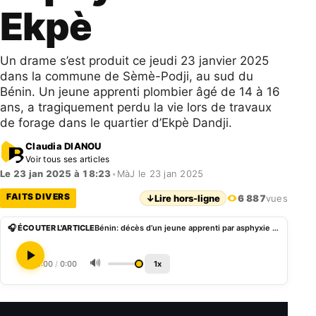
Ekpè
Un drame s’est produit ce jeudi 23 janvier 2025
dans la commune de Sèmè-Podji, au sud du
Bénin. Un jeune apprenti plombier âgé de 14 à 16
ans, a tragiquement perdu la vie lors de travaux
de forage dans le quartier d’Ekpè Dandji.
Claudia DIANOU
Voir tous ses articles
Le 23 jan 2025 à 18:23
•
MàJ le 23 jan 2025
FAITS DIVERS
↓
Lire hors-ligne
6 887
vues
🎧 ÉCOUTER L'ARTICLE
Bénin: décès d’un jeune apprenti par asphyxie à Ekpè
🔊
0:00
/
0:00
1x