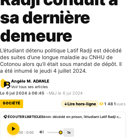
sa dernière
demeure
L’étudiant détenu politique Latif Radji est décédé
des suites d’une longue maladie au CNHU de
Cotonou alors qu’il était sous mandat de dépôt. Il
a été inhumé le jeudi 4 juillet 2024.
Angèle M. ADANLE
Voir tous ses articles
Le 6 jul 2024 à 08:45
•
MàJ le 6 jul 2024
SOCIÉTÉ
↓
Lire hors-ligne
1 481
vues
🎧 ÉCOUTER L'ARTICLE
Bénin: décédé en prison, l’étudiant Latif Radji conduit à sa dernière demeure
🔊
0:00
/
0:00
1x