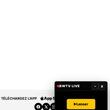
-
x
BWTV LIVE
App Store
Google Play
TÉLÉCHARGEZ L’APP
Lancer