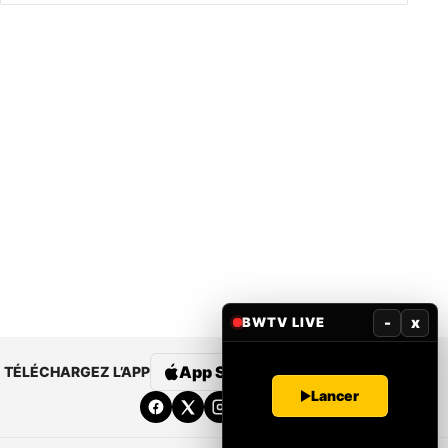
-
x
BWTV LIVE
App Store
Google Play
TÉLÉCHARGEZ L’APP
Lancer