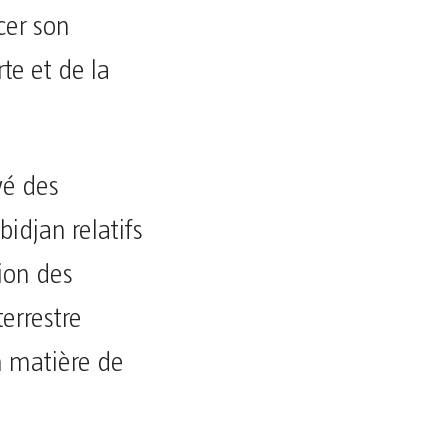
cer son
te et de la
vé des
bidjan relatifs
tion des
terrestre
n matière de