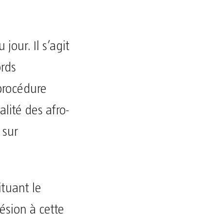
 jour. Il s’agit
ords
procédure
alité des afro-
 sur
ituant le
ésion à cette