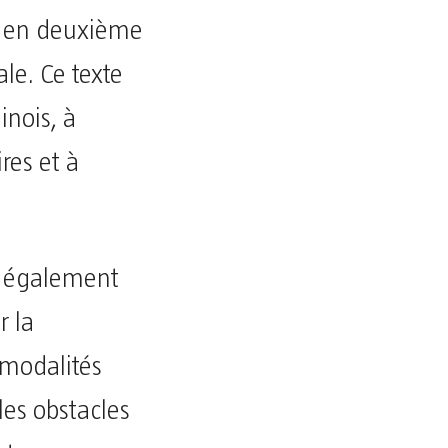
té en deuxième
le. Ce texte
inois, à
res et à
t également
r la
 modalités
 les obstacles