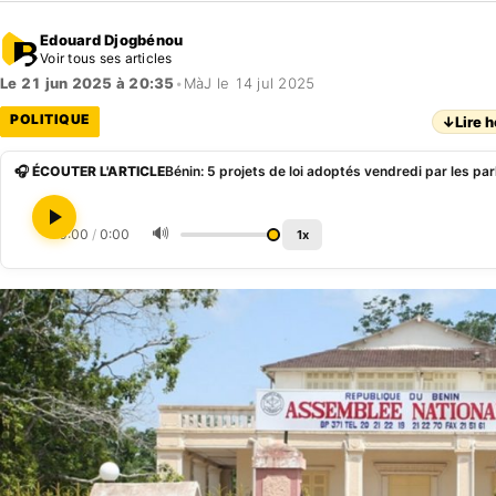
Edouard Djogbénou
Voir tous ses articles
Le 21 jun 2025 à 20:35
•
MàJ le 14 jul 2025
POLITIQUE
↓
Lire h
🎧 ÉCOUTER L'ARTICLE
Bénin: 5 projets de loi adoptés vendredi par les pa
🔊
0:00
/
0:00
1x