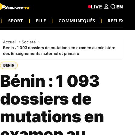
LIVE
EN
SPORT
ELLE
COMMUNIQUÉS
REFLEXIO
Accueil
Société
Bénin : 1 093 dossiers de mutations en examen au ministère
des Enseignements maternel et primaire
BÉNIN
Bénin : 1 093
dossiers de
mutations en
examen au