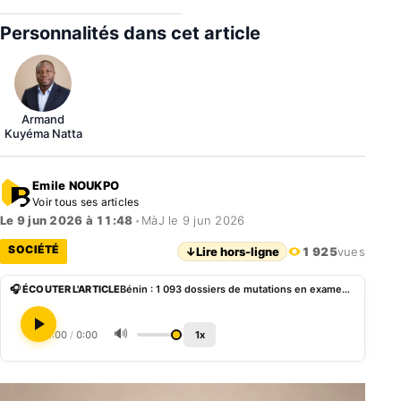
Personnalités dans cet article
Armand
Kuyéma Natta
Emile NOUKPO
Voir tous ses articles
Le 9 jun 2026 à 11:48
•
MàJ le 9 jun 2026
SOCIÉTÉ
↓
Lire hors-ligne
1 925
vues
🎧 ÉCOUTER L'ARTICLE
Bénin : 1 093 dossiers de mutations en examen au ministère des Enseignements maternel et primaire
🔊
0:00
/
0:00
1x