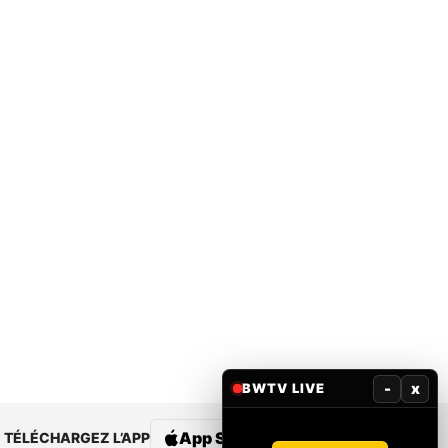
-
x
BWTV LIVE
App Store
Google Play
TÉLÉCHARGEZ L’APP