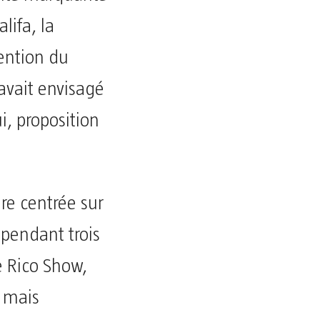
lifa, la
tention du
 avait envisagé
i, proposition
ire centrée sur
 pendant trois
e Rico Show,
e mais