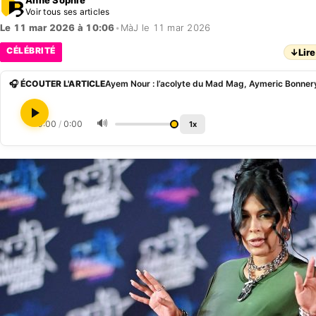
Voir tous ses articles
Le 11 mar 2026 à 10:06
•
MàJ le 11 mar 2026
CÉLÉBRITÉ
↓
Lire
🎧 ÉCOUTER L'ARTICLE
🔊
0:00
/
0:00
1x