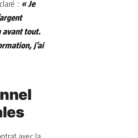
« Je
claré :
’argent
 avant tout.
ormation, j’ai
onnel
ales
ntrat avec la