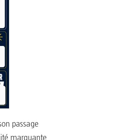
 son passage
alité marquante