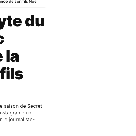
nce de son fils Noé
yte du
c
 la
fils
me saison de Secret
Instagram : un
 le journaliste-