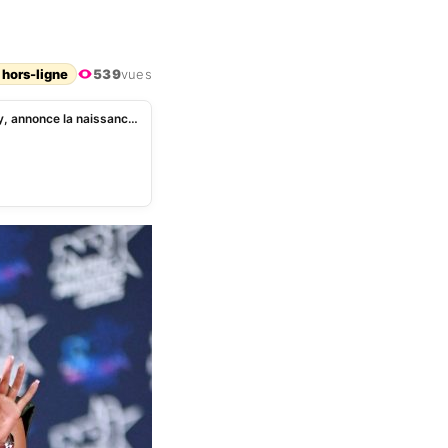
 hors-ligne
539
vues
Ayem Nour : l’acolyte du Mad Mag, Aymeric Bonnery, annonce la naissance de son fils Noé