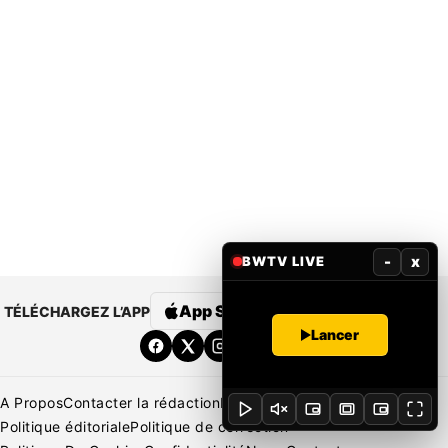
-
x
BWTV LIVE
App Store
Google Play
TÉLÉCHARGEZ L’APP
Lancer
A Propos
Contacter la rédaction
Rédaction
Mentions légales
Politique éditoriale
Politique de correction