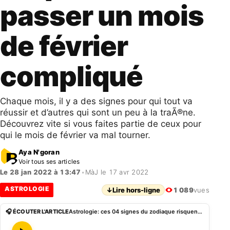
passer un mois
de février
compliqué
Chaque mois, il y a des signes pour qui tout va
réussir et d’autres qui sont un peu à la traÃ®ne.
Découvrez vite si vous faites partie de ceux pour
qui le mois de février va mal tourner.
Aya N'goran
Voir tous ses articles
Le 28 jan 2022 à 13:47
•
MàJ le 17 avr 2022
ASTROLOGIE
↓
Lire hors-ligne
1 089
vues
🎧 ÉCOUTER L'ARTICLE
Astrologie: ces 04 signes du zodiaque risquent de passer un mois de février compliqué