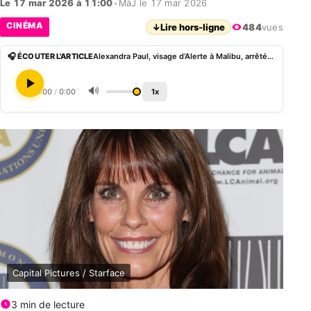
Le 17 mar 2026 à 11:00
•
MàJ le 17 mar 2026
CINÉMA
↓
Lire hors-ligne
484
vues
🎧 ÉCOUTER L'ARTICLE
Alexandra Paul, visage d’Alerte à Malibu, arrêtée en tentant de sauver des vies
🔊
0:00
/
0:00
1x
Capital Pictures / Starface
3 min de lecture