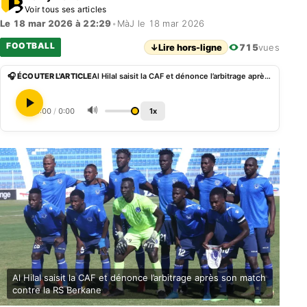
Voir tous ses articles
Le 18 mar 2026 à 22:29
•
MàJ le 18 mar 2026
FOOTBALL
↓
Lire hors-ligne
715
vues
🎧 ÉCOUTER L'ARTICLE
Al Hilal saisit la CAF et dénonce l’arbitrage après son match de football contre la RS Berkane
🔊
0:00
/
0:00
1x
Al Hilal saisit la CAF et dénonce l’arbitrage après son match
contre la RS Berkane