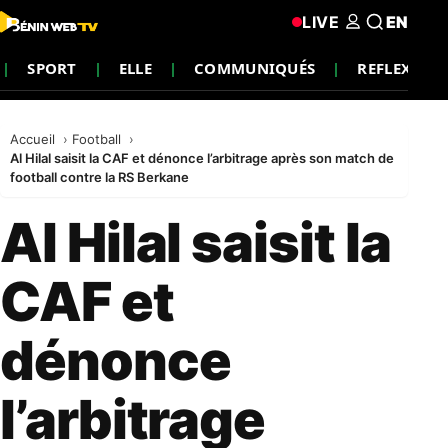
LIVE
EN
SPORT
ELLE
COMMUNIQUÉS
REFLEXION
Accueil
Football
Al Hilal saisit la CAF et dénonce l’arbitrage après son match de
football contre la RS Berkane
Al Hilal saisit la
CAF et
dénonce
l’arbitrage