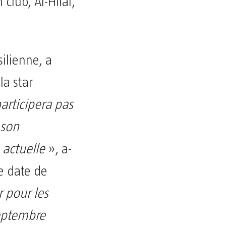
club, Al-Hilal,
silienne, a
la star
rticipera pas
 son
 actuelle
», a-
le date de
 pour les
eptembre