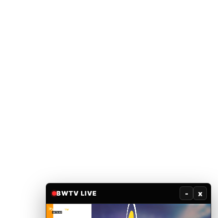
-
x
BWTV LIVE