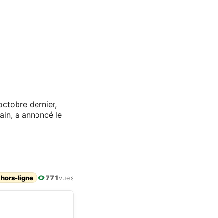
ctobre dernier,
ain, a annoncé le
 hors-ligne
771
vues