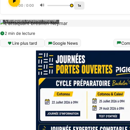
🔊
0:00
/
0:00
1x
L'attaquant brésilien Neymar
2 min de lecture
Lire plus tard
Google News
Com