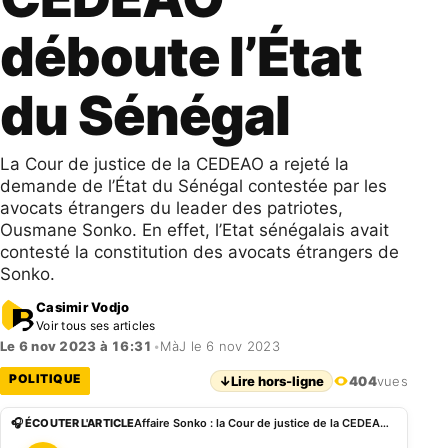
déboute l’État
du Sénégal
La Cour de justice de la CEDEAO a rejeté la
demande de l’État du Sénégal contestée par les
avocats étrangers du leader des patriotes,
Ousmane Sonko. En effet, l’Etat sénégalais avait
contesté la constitution des avocats étrangers de
Sonko.
Casimir Vodjo
Voir tous ses articles
Le 6 nov 2023 à 16:31
•
MàJ le 6 nov 2023
POLITIQUE
↓
Lire hors-ligne
404
vues
🎧 ÉCOUTER L'ARTICLE
Affaire Sonko : la Cour de justice de la CEDEAO déboute l’État du Sénégal