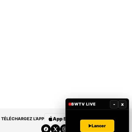
-
x
BWTV LIVE
App Store
Google Play
TÉLÉCHARGEZ L’APP
Lancer