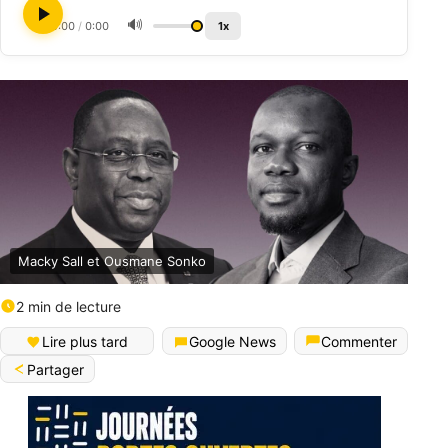
🔊
0:00
/
0:00
1x
Macky Sall et Ousmane Sonko
2 min de lecture
Lire plus tard
Google News
Commenter
Partager