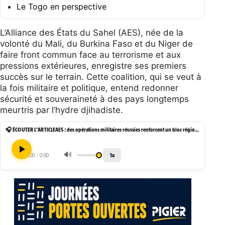
Le Togo en perspective
L’Alliance des États du Sahel (AES), née de la
volonté du Mali, du Burkina Faso et du Niger de
faire front commun face au terrorisme et aux
pressions extérieures, enregistre ses premiers
succès sur le terrain. Cette coalition, qui se veut à
la fois militaire et politique, entend redonner
sécurité et souveraineté à des pays longtemps
meurtris par l’hydre djihadiste.
🎧 ÉCOUTER L'ARTICLE
AES : des opérations militaires réussies renforcent un bloc régional en pleine consolidation
🔊
1x
0:00
/
0:00