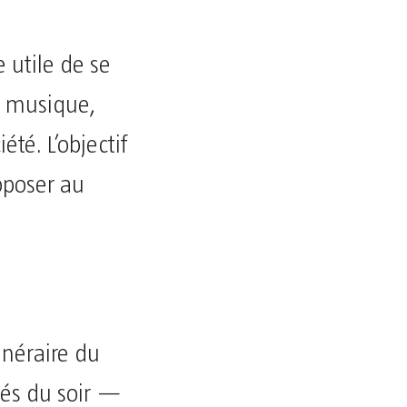
e utile de se
: musique,
té. L’objectif
oposer au
inéraire du
ités du soir —