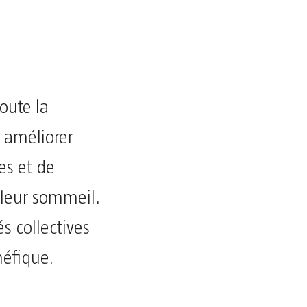
toute la
à améliorer
es et de
lleur sommeil.
s collectives
néfique.