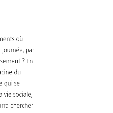
oments où
e journée, par
issement ? En
racine du
 qui se
 vie sociale,
urra chercher