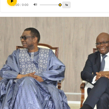
🔊
0:00
/
0:00
1x