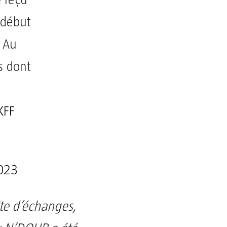
 début
 Au
s dont
KFF
2023
ite d’échanges,