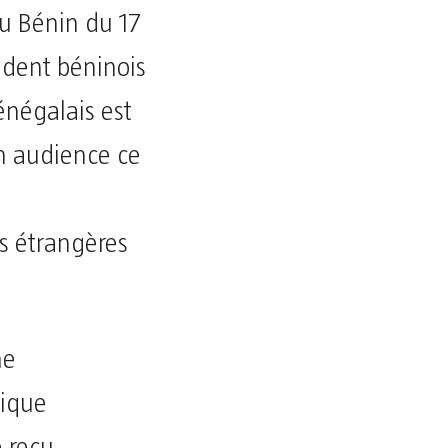
u Bénin du 17
ident béninois
énégalais est
n audience ce
es étrangères
ne
sique
 reçu