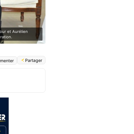
our et Aurélien
ration.
Partager
menter