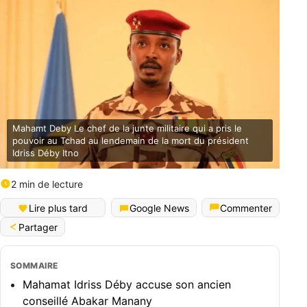
Mahamt Deby Le chef de la junte militaire qui a pris le
pouvoir au Tchad au lendemain de la mort du président
Idriss Déby Itno
2 min de lecture
Lire plus tard
Google News
Commenter
Partager
SOMMAIRE
Mahamat Idriss Déby accuse son ancien
conseillé Abakar Manany