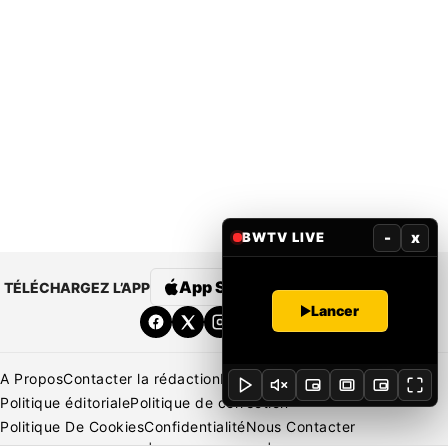
-
x
BWTV LIVE
App Store
Google Play
TÉLÉCHARGEZ L’APP
Lancer
A Propos
Contacter la rédaction
Rédaction
Mentions légales
Politique éditoriale
Politique de correction
Politique De Cookies
Confidentialité
Nous Contacter