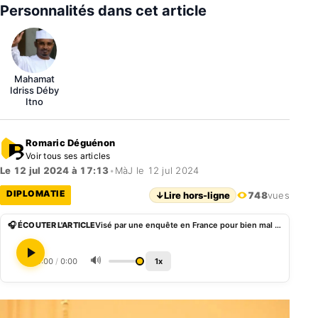
Personnalités dans cet article
Mahamat
Idriss Déby
Itno
Romaric Déguénon
Voir tous ses articles
Le 12 jul 2024 à 17:13
•
MàJ le 12 jul 2024
DIPLOMATIE
↓
Lire hors-ligne
748
vues
🎧 ÉCOUTER L'ARTICLE
Visé par une enquête en France pour bien mal acquis, Mahamat Déby annule sa visite à l’Elysée
🔊
0:00
/
0:00
1x