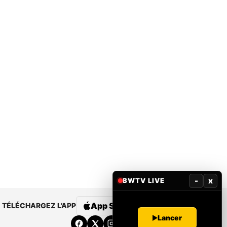
-
x
BWTV LIVE
App Store
Google Play
TÉLÉCHARGEZ L’APP
Lancer