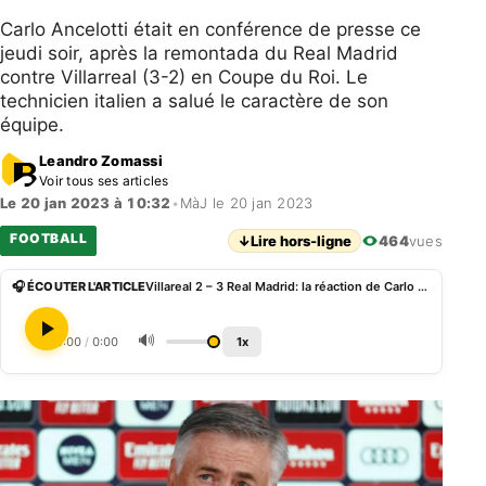
Carlo Ancelotti était en conférence de presse ce
jeudi soir, après la remontada du Real Madrid
contre Villarreal (3-2) en Coupe du Roi. Le
technicien italien a salué le caractère de son
équipe.
Leandro Zomassi
Voir tous ses articles
Le 20 jan 2023 à 10:32
•
MàJ le 20 jan 2023
FOOTBALL
↓
Lire hors-ligne
464
vues
🎧 ÉCOUTER L'ARTICLE
Villareal 2 – 3 Real Madrid: la réaction de Carlo Ancelotti
🔊
0:00
/
0:00
1x