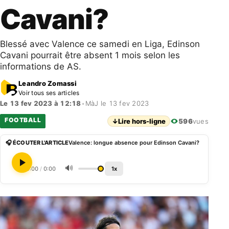
Cavani?
Blessé avec Valence ce samedi en Liga, Edinson
Cavani pourrait être absent 1 mois selon les
informations de AS.
Leandro Zomassi
Voir tous ses articles
Le 13 fev 2023 à 12:18
•
MàJ le 13 fev 2023
FOOTBALL
↓
Lire hors-ligne
596
vues
🎧 ÉCOUTER L'ARTICLE
Valence: longue absence pour Edinson Cavani?
🔊
0:00
/
0:00
1x