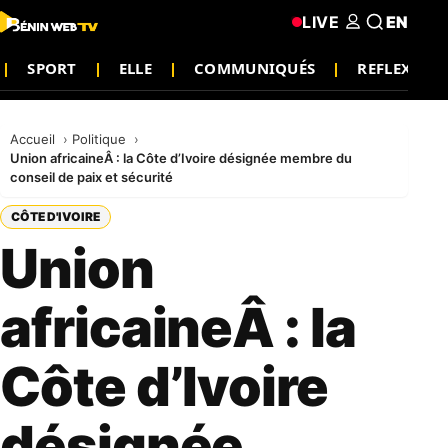
LIVE
EN
SPORT
ELLE
COMMUNIQUÉS
REFLEXION
Accueil
Politique
Union africaineÂ : la Côte d’Ivoire désignée membre du
conseil de paix et sécurité
CÔTE D'IVOIRE
Union
africaineÂ : la
Côte d’Ivoire
désignée