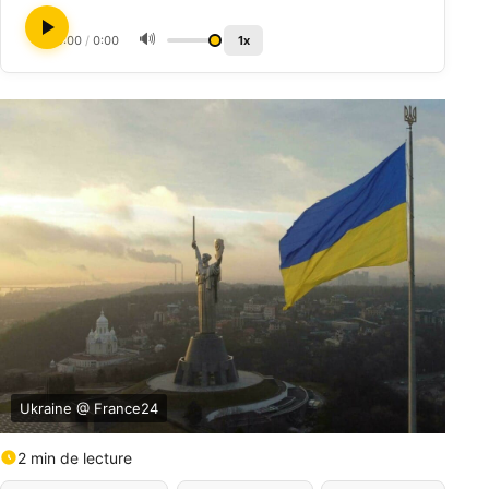
🔊
0:00
/
0:00
1x
Ukraine @ France24
2 min de lecture