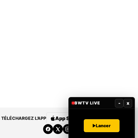
-
x
BWTV LIVE
App Store
Google Play
TÉLÉCHARGEZ L’APP
Lancer