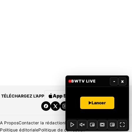
-
x
BWTV LIVE
App Store
Google Play
TÉLÉCHARGEZ L’APP
Lancer
A Propos
Contacter la rédaction
Rédaction
Mentions légales
Politique éditoriale
Politique de correction