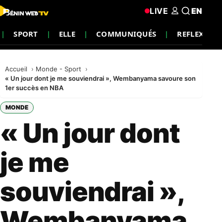
LIVE
EN
SPORT
ELLE
COMMUNIQUÉS
REFLEXION
Accueil
Monde - Sport
« Un jour dont je me souviendrai », Wembanyama savoure son
1er succès en NBA
MONDE
« Un jour dont
je me
souviendrai »,
Wembanyama