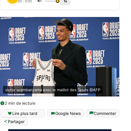
🔊
0:00
/
0:00
1x
victor-wembanyama avec le maillot des Spurs @AFP
2 min de lecture
Lire plus tard
Google News
Commenter
Partager