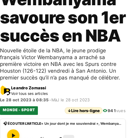
savoure son 1er
succès en NBA
Nouvelle étoile de la NBA, le jeune prodige
français Victor Wembanyama a arraché sa
première victoire en NBA avec les Spurs contre
Houston (126-122) vendredi à San Antonio. Un
premier succès qu’il n’a pas manqué de célébrer.
Leandro Zomassi
Voir tous ses articles
Le 28 oct 2023 à 08:35
•
MàJ le 28 oct 2023
MONDE - SPORT
↓
Lire hors-ligne
941
vues
🎧 ÉCOUTER L'ARTICLE
« Un jour dont je me souviendrai », Wembanyama savoure son 1er succès en NBA