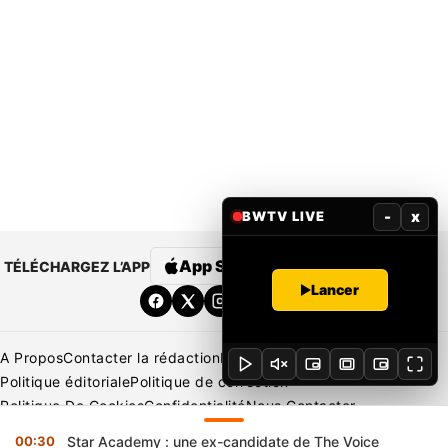
-
x
BWTV LIVE
App Store
Google Play
TÉLÉCHARGEZ L’APP
Lancer
A Propos
Contacter la rédaction
Rédaction
Mentions légales
Politique éditoriale
Politique de correction
Politique De Cookies
Confidentialité
Nous Contacter
Applications
BeNews | France
BeNews | Ivoire
00:30
Star Academy : une ex-candidate de The Voice