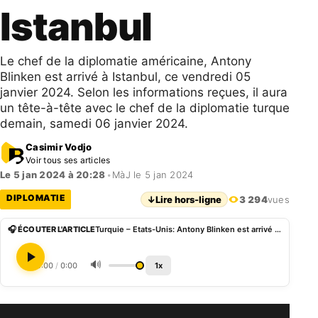
Istanbul
Le chef de la diplomatie américaine, Antony
Blinken est arrivé à Istanbul, ce vendredi 05
janvier 2024. Selon les informations reçues, il aura
un tête-à-tête avec le chef de la diplomatie turque
demain, samedi 06 janvier 2024.
Casimir Vodjo
Voir tous ses articles
Le 5 jan 2024 à 20:28
•
MàJ le 5 jan 2024
DIPLOMATIE
↓
Lire hors-ligne
3 294
vues
🎧 ÉCOUTER L'ARTICLE
Turquie – Etats-Unis: Antony Blinken est arrivé à Istanbul
🔊
0:00
/
0:00
1x