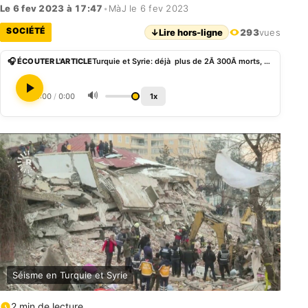
Le 6 fev 2023 à 17:47
•
MàJ le 6 fev 2023
SOCIÉTÉ
↓
Lire hors-ligne
293
vues
🎧 ÉCOUTER L'ARTICLE
Turquie et Syrie: déjà plus de 2Â 300Â morts, Vladimir Poutine ordonne l’envoi de secouristes
🔊
0:00
/
0:00
1x
Séisme en Turquie et Syrie
2 min de lecture