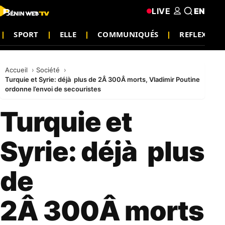
LIVE
EN
SPORT
ELLE
COMMUNIQUÉS
REFLEXION
Accueil
Société
Turquie et Syrie: déjà plus de 2Â 300Â morts, Vladimir Poutine
ordonne l’envoi de secouristes
Turquie et
Syrie: déjà plus
de
2Â 300Â morts