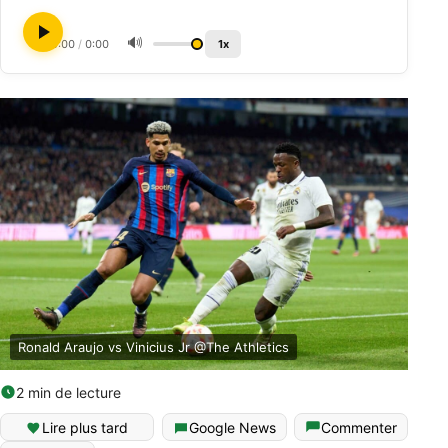
🔊
0:00
/
0:00
1x
Ronald Araujo vs Vinicius Jr @The Athletics
2 min de lecture
Lire plus tard
Google News
Commenter