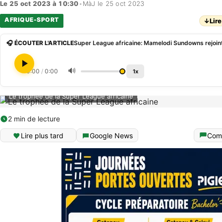
Le 25 oct 2023 à 10:30
•
MàJ le 25 oct 2023
AFRIQUE-SPORT
↓
Lire
🎧 ÉCOUTER L'ARTICLE
Super League africaine: Mamelodi Sundowns rejoint
🔊
0:00
/
0:00
1x
Le trophée de la Super League africaine
2 min de lecture
Lire plus tard
Google News
Com