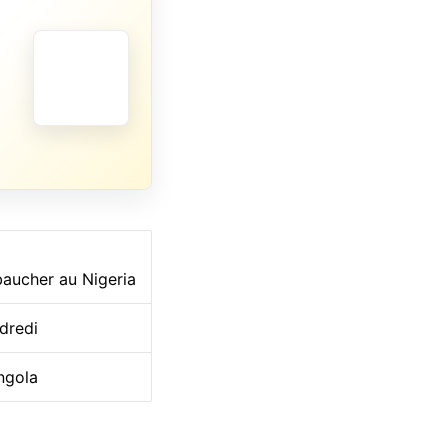
ébaucher au Nigeria
dredi
ngola