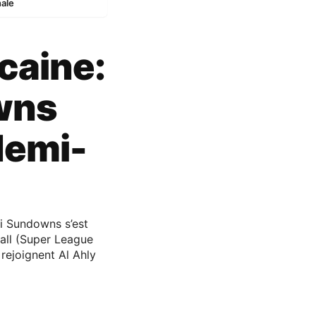
nale
caine:
wns
 demi-
i Sundowns s’est
ball (Super League
s rejoignent Al Ahly