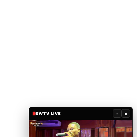
-
x
BWTV LIVE