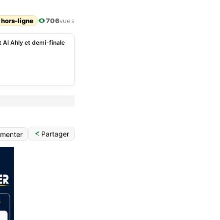
 hors-ligne
706
vues
 Al Ahly et demi-finale
Partager
menter