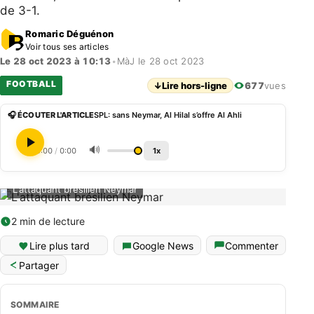
de 3-1.
Romaric Déguénon
Voir tous ses articles
Le 28 oct 2023 à 10:13
•
MàJ le 28 oct 2023
FOOTBALL
↓
Lire hors-ligne
677
vues
🎧 ÉCOUTER L'ARTICLE
SPL: sans Neymar, Al Hilal s’offre Al Ahli
🔊
0:00
/
0:00
1x
L'attaquant brésilien Neymar
2 min de lecture
Lire plus tard
Google News
Commenter
Partager
SOMMAIRE