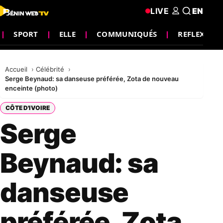
LIVE
EN
SPORT
ELLE
COMMUNIQUÉS
REFLEXION
Accueil
Célébrité
Serge Beynaud: sa danseuse préférée, Zota de nouveau
enceinte (photo)
CÔTE D'IVOIRE
Serge
Beynaud: sa
danseuse
préférée, Zota