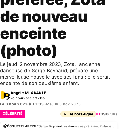
de nouveau
enceinte
(photo)
Le jeudi 2 novembre 2023, Zota, l’ancienne
danseuse de Serge Beynaud, prépare une
merveilleuse nouvelle avec ses fans : elle serait
enceinte de son deuxième enfant.
Angèle M. ADANLE
Voir tous ses articles
Le 3 nov 2023 à 11:33
•
MàJ le 3 nov 2023
CÉLÉBRITÉ
↓
Lire hors-ligne
396
vues
🎧 ÉCOUTER L'ARTICLE
Serge Beynaud: sa danseuse préférée, Zota de nouveau enceinte (photo)