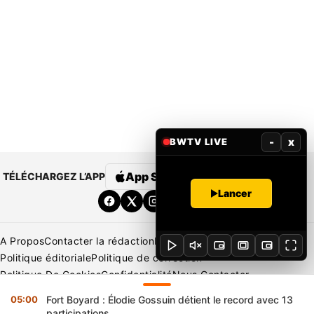
-
x
BWTV LIVE
App Store
Google Play
TÉLÉCHARGEZ L’APP
Lancer
A Propos
Contacter la rédaction
Rédaction
Mentions légales
Politique éditoriale
Politique de correction
Politique De Cookies
Confidentialité
Nous Contacter
Applications
BeNews | France
BeNews | Ivoire
05:00
Fort Boyard : Élodie Gossuin détient le record avec 13
Copyright © 2026 BENIN WEB TV | Tous Droits Réservés
participations