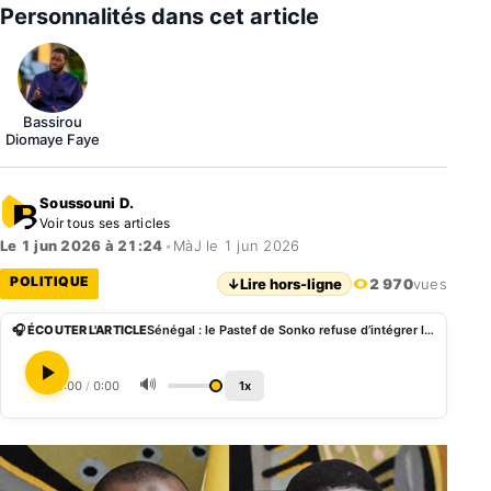
Personnalités dans cet article
Bassirou
Diomaye Faye
Soussouni D.
Voir tous ses articles
Le 1 jun 2026 à 21:24
•
MàJ le 1 jun 2026
POLITIQUE
↓
Lire hors-ligne
2 970
vues
🎧 ÉCOUTER L'ARTICLE
Sénégal : le Pastef de Sonko refuse d’intégrer le nouveau gouvernement de Diomaye Faye
🔊
0:00
/
0:00
1x