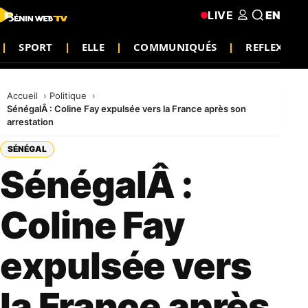
LIVE
EN
SPORT
ELLE
COMMUNIQUÉS
REFLEXION
Accueil
Politique
SénégalÂ : Coline Fay expulsée vers la France après son
arrestation
SÉNÉGAL
SénégalÂ :
Coline Fay
expulsée vers
la France après