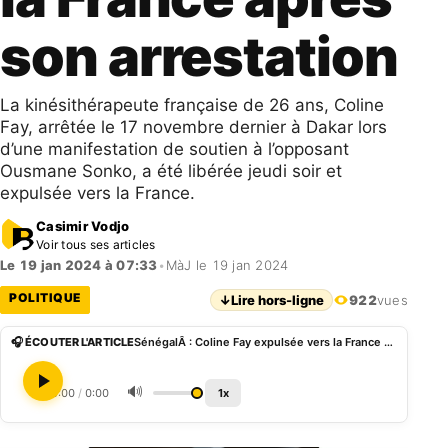
son arrestation
La kinésithérapeute française de 26 ans, Coline
Fay, arrêtée le 17 novembre dernier à Dakar lors
d’une manifestation de soutien à l’opposant
Ousmane Sonko, a été libérée jeudi soir et
expulsée vers la France.
Casimir Vodjo
Voir tous ses articles
Le 19 jan 2024 à 07:33
•
MàJ le 19 jan 2024
POLITIQUE
↓
Lire hors-ligne
922
vues
🎧 ÉCOUTER L'ARTICLE
SénégalÂ : Coline Fay expulsée vers la France après son arrestation
🔊
0:00
/
0:00
1x