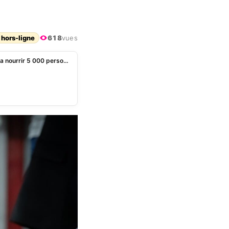
 hors-ligne
618
vues
Séisme en Turquie: le richissime cuisinier Salt Bae va nourrir 5 000 personnes chaque jour