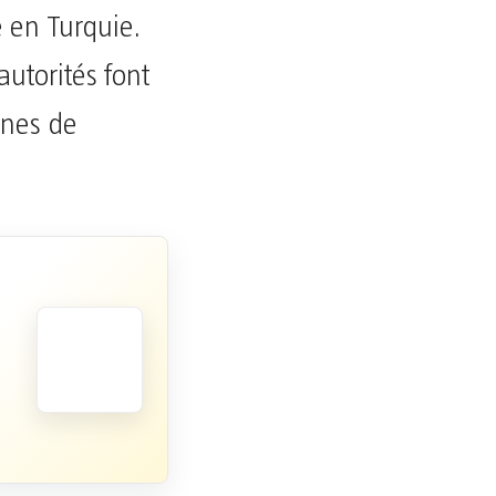
é en Turquie.
autorités font
ines de