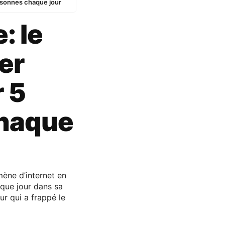
ersonnes chaque jour
: le
er
r 5
haque
ène d’internet en
aque jour dans sa
ur qui a frappé le