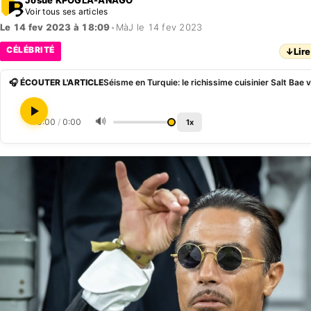
Voir tous ses articles
Le 14 fev 2023 à 18:09
•
MàJ le 14 fev 2023
CÉLÉBRITÉ
↓
Lire
🎧 ÉCOUTER L'ARTICLE
🔊
0:00
/
0:00
1x