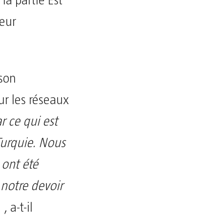
la partie Est
leur
 son
r les réseaux
r ce qui est
Turquie. Nous
 ont été
 notre devoir
 , a-t-il