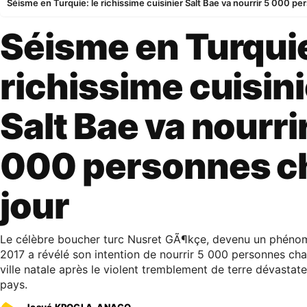
Séisme en Turquie: le richissime cuisinier Salt Bae va nourrir 5 000 p
Séisme en Turquie
richissime cuisini
Salt Bae va nourri
000 personnes c
jour
Le célèbre boucher turc Nusret GÃ¶kçe, devenu un phénom
2017 a révélé son intention de nourrir 5 000 personnes ch
ville natale après le violent tremblement de terre dévastate
pays.
Josué KPOGLA-ANAGO