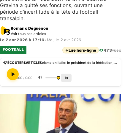
Gravina a quitté ses fonctions, ouvrant une
période d’incertitude à la tête du football
transalpin.
Romaric Déguénon
Voir tous ses articles
Le 2 avr 2026 à 17:16
•
MàJ le 2 avr 2026
FOOTBALL
↓
Lire hors-ligne
473
vues
🎧 ÉCOUTER L'ARTICLE
Séisme en Italie: le président de la fédération, Gabriele Gravina, démissionne après le fiasco du Mondial 2026
🔊
0:00
/
0:00
1x