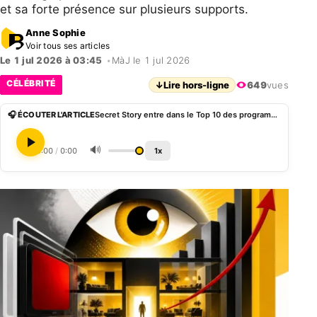
et sa forte présence sur plusieurs supports.
Anne Sophie
Voir tous ses articles
Le 1 jul 2026 à 03:45
•
MàJ le 1 jul 2026
CÉLÉBRITÉ
↓
Lire hors-ligne
649
vues
🎧 ÉCOUTER L'ARTICLE
Secret Story entre dans le Top 10 des programmes les plus regardés sur Netflix
🔊
0:00
/
0:00
1x