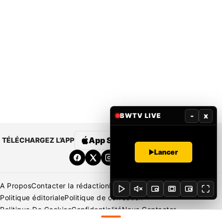
-
x
BWTV LIVE
App Store
Google Play
TÉLÉCHARGEZ L’APP
Lancer
A Propos
Contacter la rédaction
Rédaction
Mentions légales
Politique éditoriale
Politique de correction
Politique De Cookies
Confidentialité
Nous Contacter
Applications
BeNews | France
BeNews | Ivoire