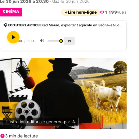
Le 30 jun 2026 à 20:30
•
MàJ le 30 jun 2026
CINÉMA
↓
Lire hors-ligne
1 199
vues
🎧 ÉCOUTER L'ARTICLE
Kad Merad, exploitant agricole en Saône-et-Loire : ses rares confidences
🔊
0:00
/
0:00
1x
Illustration editoriale generee par IA.
3 min de lecture