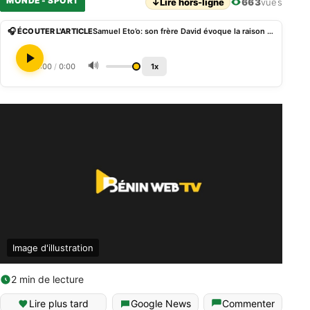
MONDE - SPORT
↓
Lire hors-ligne
663
vues
🎧 ÉCOUTER L'ARTICLE
Samuel Eto’o: son frère David évoque la raison pour laquelle, il ne joue pas pour l’équipe camerounaise
🔊
0:00
/
0:00
1x
Image d'illustration
2 min de lecture
Lire plus tard
Google News
Commenter