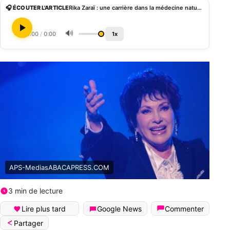
🎧 ÉCOUTER L'ARTICLE
Rika Zaraï : une carrière dans la médecine naturelle qui lui a valu des attaques
🔊
0:00
/
0:00
1x
APS-MediasABACAPRESS.COM
3 min de lecture
Lire plus tard
Google News
Commenter
Partager