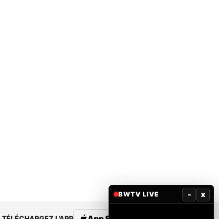
-
x
BWTV LIVE
App Store
Google Play
TÉLÉCHARGEZ L’APP