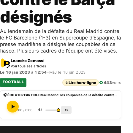
désignés
Au lendemain de la défaite du Real Madrid contre
le FC Barcelone (1-3) en Supercoupe d’Espagne, la
presse madrilène a désigné les coupables de ce
fiasco. Plusieurs cadres de l’équipe ont été visés.
Leandro Zomassi
Voir tous ses articles
Le 16 jan 2023 à 12:54
•
MàJ le 16 jan 2023
FOOTBALL
↓
Lire hors-ligne
443
vues
🎧 ÉCOUTER L'ARTICLE
Real Madrid: les coupables de la défaite contre le Barça désignés
🔊
0:00
/
0:00
1x