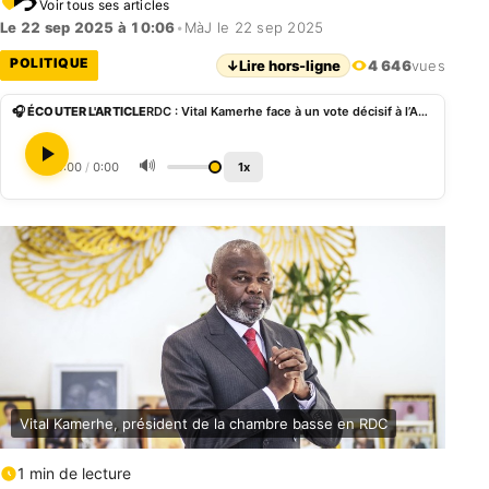
Voir tous ses articles
Le 22 sep 2025 à 10:06
•
MàJ le 22 sep 2025
POLITIQUE
↓
Lire hors-ligne
4 646
vues
🎧 ÉCOUTER L'ARTICLE
RDC : Vital Kamerhe face à un vote décisif à l’Assemblée nationale
🔊
0:00
/
0:00
1x
Vital Kamerhe, président de la chambre basse en RDC
1 min de lecture