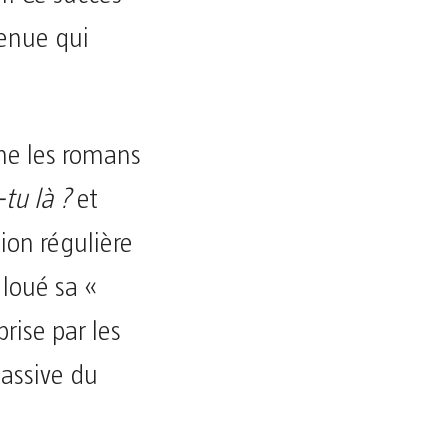
enue qui
e les romans
‑tu là ?
et
ion régulière
 loué sa «
prise par les
massive du