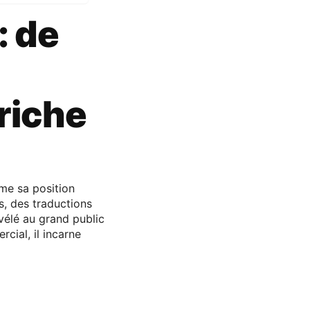
: de
 riche
me sa position
s, des traductions
vélé au grand public
ial, il incarne