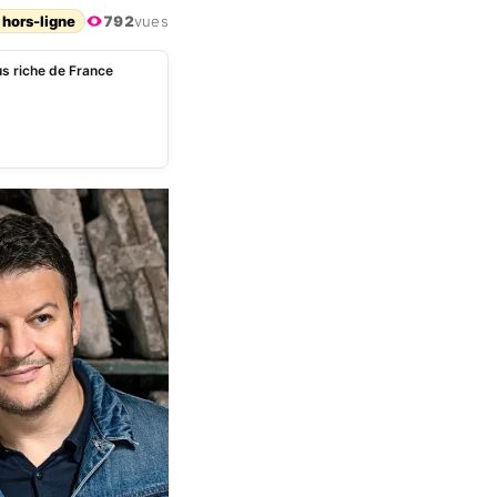
 hors-ligne
792
vues
us riche de France