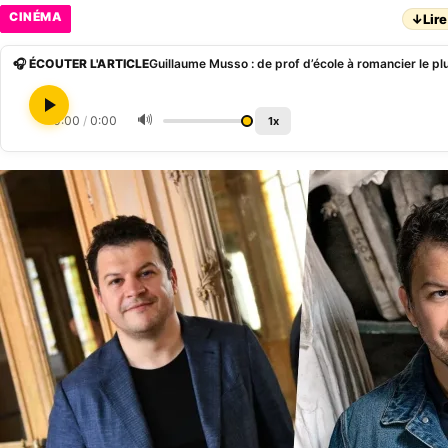
CINÉMA
↓
Lire
🎧 ÉCOUTER L'ARTICLE
Guillaume Musso : de prof d’école à romancier le pl
🔊
0:00
/
0:00
1x