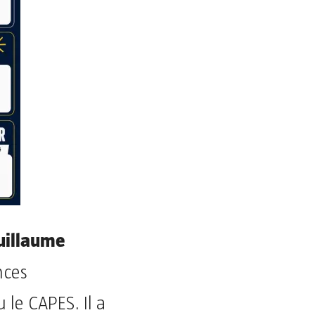
uillaume
nces
 le CAPES. Il a