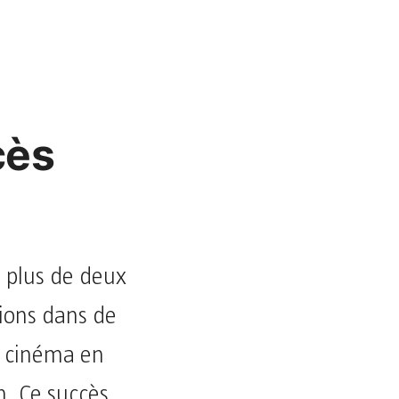
cès
 plus de deux
tions dans de
u cinéma en
. Ce succès