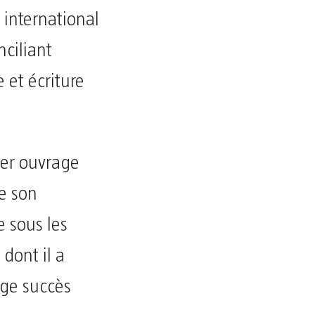
 international
ciliant
et écriture
ier ouvrage
e son
e sous les
 dont il a
rge succès