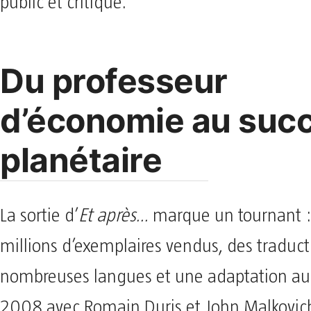
public et critique.
Du professeur
d’économie au suc
planétaire
La sortie d’
Et après…
marque un tournant :
millions d’exemplaires vendus, des traduc
nombreuses langues et une adaptation a
2008 avec Romain Duris et John Malkovich