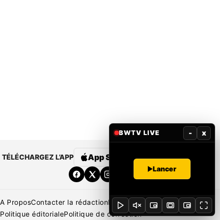
-
x
BWTV LIVE
App Store
Google Play
TÉLÉCHARGEZ L’APP
Lancer
A Propos
Contacter la rédaction
Rédaction
Mentions légales
Politique éditoriale
Politique de correction