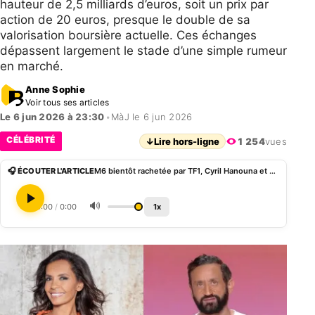
hauteur de 2,5 milliards d’euros, soit un prix par
action de 20 euros, presque le double de sa
valorisation boursière actuelle. Ces échanges
dépassent largement le stade d’une simple rumeur
en marché.
Anne Sophie
Voir tous ses articles
Le 6 jun 2026 à 23:30
•
MàJ le 6 jun 2026
CÉLÉBRITÉ
↓
Lire hors-ligne
1 254
vues
🎧 ÉCOUTER L'ARTICLE
M6 bientôt rachetée par TF1, Cyril Hanouna et Karine Le Marchand au cœur des discussions
🔊
0:00
/
0:00
1x