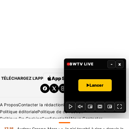
-
x
BWTV LIVE
App Store
Google Play
TÉLÉCHARGEZ L’APP
Lancer
A Propos
Contacter la rédaction
Rédaction
Mentions légales
Politique éditoriale
Politique de correction
Politique De Cookies
Confidentialité
Nous Contacter
Applications
BeNews | France
BeNews | Ivoire
17:15
Audrey Crespo-Mara : « Je n’ai touché à rien » depuis la