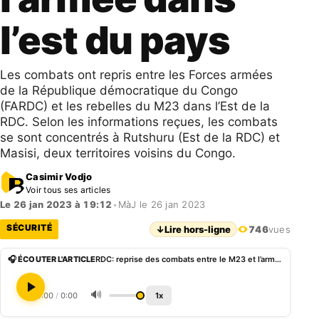
l’est du pays
Les combats ont repris entre les Forces armées
de la République démocratique du Congo
(FARDC) et les rebelles du M23 dans l’Est de la
RDC. Selon les informations reçues, les combats
se sont concentrés à Rutshuru (Est de la RDC) et
Masisi, deux territoires voisins du Congo.
Casimir Vodjo
Voir tous ses articles
Le 26 jan 2023 à 19:12
•
MàJ le 26 jan 2023
SÉCURITÉ
↓
Lire hors-ligne
746
vues
🎧 ÉCOUTER L'ARTICLE
RDC: reprise des combats entre le M23 et l’armée dans l’est du pays
🔊
0:00
/
0:00
1x