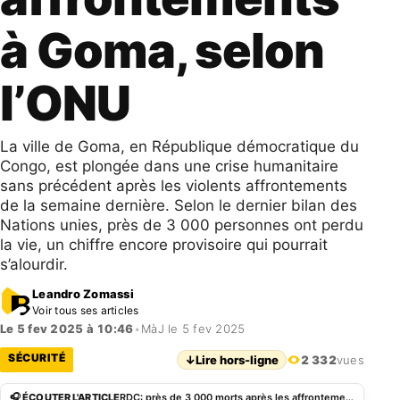
à Goma, selon
l’ONU
La ville de Goma, en République démocratique du
Congo, est plongée dans une crise humanitaire
sans précédent après les violents affrontements
de la semaine dernière. Selon le dernier bilan des
Nations unies, près de 3 000 personnes ont perdu
la vie, un chiffre encore provisoire qui pourrait
s’alourdir.
Leandro Zomassi
Voir tous ses articles
Le 5 fev 2025 à 10:46
•
MàJ le 5 fev 2025
SÉCURITÉ
↓
Lire hors-ligne
2 332
vues
🎧 ÉCOUTER L'ARTICLE
RDC: près de 3 000 morts après les affrontements à Goma, selon l’ONU