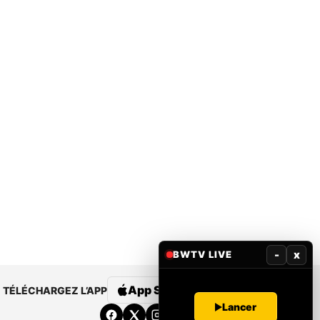
-
x
BWTV LIVE
App Store
Google Play
TÉLÉCHARGEZ L’APP
Lancer