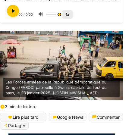
🔊
0:00
/
0:00
1x
Les Forces armées de la République démocratique du
Congo (FARDC) patrouille à Goma, capitale de l'est du
pays, le 23 janvier 2025. (JOSPIN MWISHA _ AFP)
2 min de lecture
Lire plus tard
Google News
Commenter
Partager