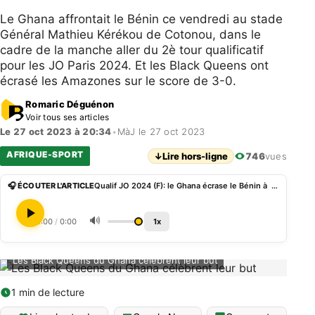
Le Ghana affrontait le Bénin ce vendredi au stade
Général Mathieu Kérékou de Cotonou, dans le
cadre de la manche aller du 2è tour qualificatif
pour les JO Paris 2024. Et les Black Queens ont
écrasé les Amazones sur le score de 3-0.
Romaric Déguénon
Voir tous ses articles
Le 27 oct 2023 à 20:34
•
MàJ le 27 oct 2023
AFRIQUE-SPORT
↓
Lire hors-ligne
746
vues
🎧 ÉCOUTER L'ARTICLE
Qualif JO 2024 (F): le Ghana écrase le Bénin à Cotonou
🔊
0:00
/
0:00
1x
Les Black Queens du Ghana célèbrent leur but
1 min de lecture