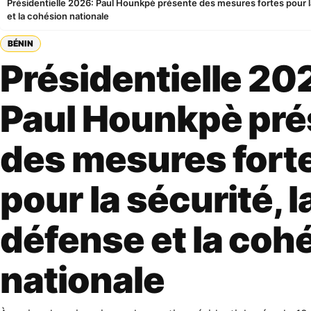
Présidentielle 2026: Paul Hounkpè présente des mesures fortes pour la
et la cohésion nationale
BÉNIN
Présidentielle 20
Paul Hounkpè pré
des mesures fort
pour la sécurité, l
défense et la coh
nationale