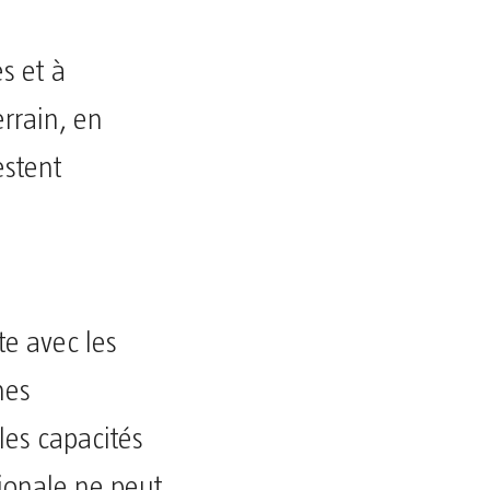
es et à
errain, en
estent
te avec les
nes
les capacités
tionale ne peut