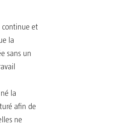
n continue et
ue la
ée sans un
avail
né la
uré afin de
elles ne