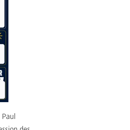
 Paul
ession des