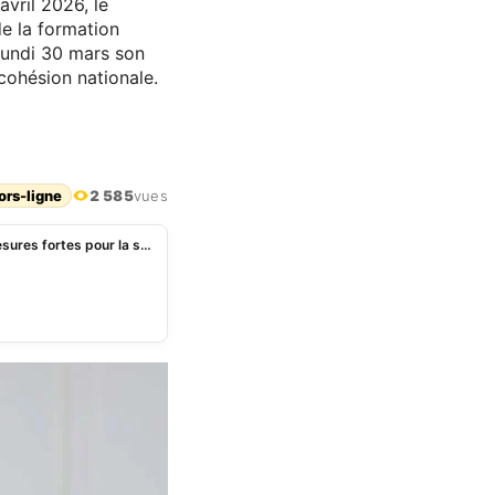
avril 2026, le
e la formation
lundi 30 mars son
cohésion nationale.
ors-ligne
2 585
vues
Présidentielle 2026: Paul Hounkpè présente des mesures fortes pour la sécurité, la défense et la cohésion nationale