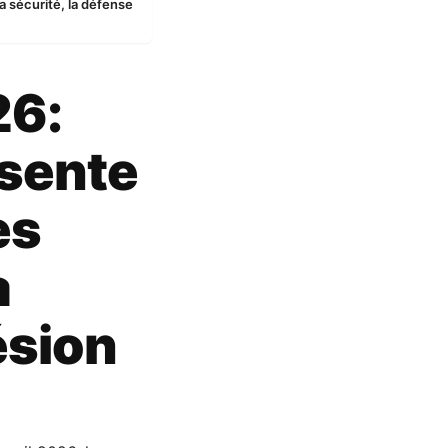
 sécurité, la défense
26:
sente
es
a
ésion