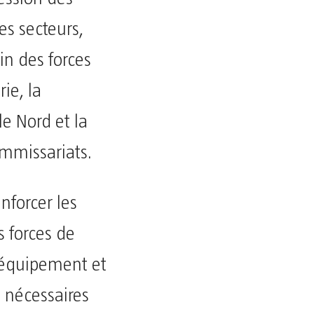
es secteurs,
in des forces
ie, la
e Nord et la
mmissariats.
nforcer les
s forces de
r équipement et
s nécessaires