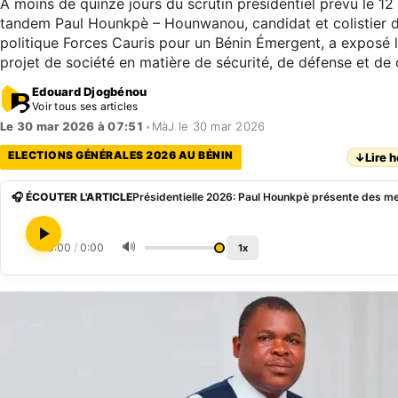
À moins de quinze jours du scrutin présidentiel prévu le 12 
tandem Paul Hounkpè – Hounwanou, candidat et colistier d
politique Forces Cauris pour un Bénin Émergent, a exposé 
projet de société en matière de sécurité, de défense et de 
Edouard Djogbénou
Voir tous ses articles
Le 30 mar 2026 à 07:51
•
MàJ le 30 mar 2026
ELECTIONS GÉNÉRALES 2026 AU BÉNIN
↓
Lire h
🎧 ÉCOUTER L'ARTICLE
🔊
0:00
/
0:00
1x