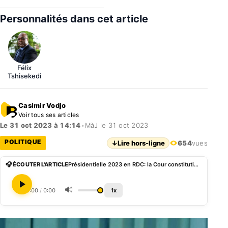
Personnalités dans cet article
Félix
Tshisekedi
Casimir Vodjo
Voir tous ses articles
Le 31 oct 2023 à 14:14
•
MàJ le 31 oct 2023
POLITIQUE
↓
Lire hors-ligne
654
vues
🎧 ÉCOUTER L'ARTICLE
Présidentielle 2023 en RDC: la Cour constitutionnelle valide la candidature de Moà¯se Katumbi
🔊
0:00
/
0:00
1x