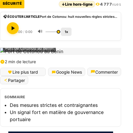
SÉCURITÉ
↓
Lire hors-ligne
4 777
vues
🎧 ÉCOUTER L'ARTICLE
Port de Cotonou: huit nouvelles règles strictes pour sécuriser les produits congelés
🔊
0:00
/
0:00
1x
Port de Cotonou au Bénin
2 min de lecture
Lire plus tard
Google News
Commenter
Partager
SOMMAIRE
Des mesures strictes et contraignantes
Un signal fort en matière de gouvernance
portuaire