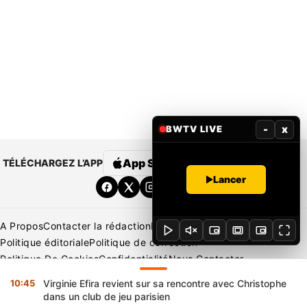
-
x
BWTV LIVE
App Store
Google Play
TÉLÉCHARGEZ L’APP
Lancer
A Propos
Contacter la rédaction
Rédaction
Mentions légales
Politique éditoriale
Politique de correction
Politique De Cookies
Confidentialité
Nous Contacter
Applications
BeNews | France
BeNews | Ivoire
10:45
Virginie Efira revient sur sa rencontre avec Christophe
Copyright © 2026 BENIN WEB TV | Tous Droits Réservés
dans un club de jeu parisien